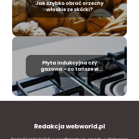
Jak szybko obrać orzechy
włoskie ze skórki?
Płyta indukcyjna czy
gazowa – co tańsze w
utrzymaniu?
Redakcja webworld.pl