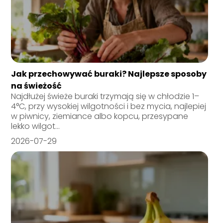
Jak przechowywać buraki? Najlepsze sposoby
na świeżość
Najdłużej świeże buraki trzymają się w chłodzie 1–
4°C, przy wysokiej wilgotności i bez mycia, najlepiej
w piwnicy, ziemiance albo kopcu, przesypane
lekko wilgot...
2026-07-29