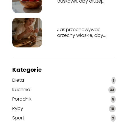
truskawki, aby dłużej
zachowały świeżość?
Jak przechowywać
orzechy włoskie, aby
zachowały świeżość?
Kategorie
Dieta
1
Kuchnia
33
Poradnik
5
Ryby
10
Sport
2