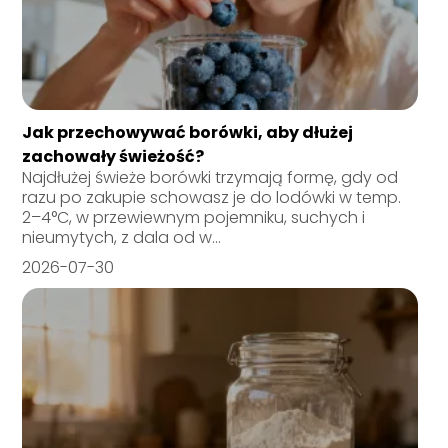
Jak przechowywać borówki, aby dłużej
zachowały świeżość?
Najdłużej świeże borówki trzymają formę, gdy od
razu po zakupie schowasz je do lodówki w temp.
2–4°C, w przewiewnym pojemniku, suchych i
nieumytych, z dala od w...
2026-07-30