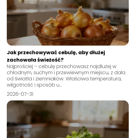
Jak przechowywać cebulę, aby dłużej
zachowała świeżość?
Najprościej – cebulę przechowasz najdłużej w
chłodnym, suchym i przewiewnym miejscu, z dala
od światła i ziemniaków. Właściwa temperatura,
wilgotność i sposób u...
2026-07-31