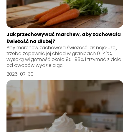
Jak przechowywać marchew, aby zachowała
świeżość na dłużej?
Aby marchew zachowała świeżość jak najdłużej,
trzeba zapewnić jej chłód w granicach 0–4°C,
wysoką wilgotność około 95–98% i trzymać z dala
od owoców wydzielając...
2026-07-30