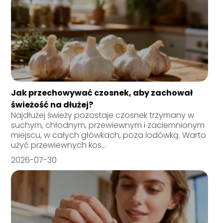
Jak przechowywać czosnek, aby zachował
świeżość na dłużej?
Najdłużej świeży pozostaje czosnek trzymany w
suchym, chłodnym, przewiewnym i zaciemnionym
miejscu, w całych główkach, poza lodówką. Warto
użyć przewiewnych kos...
2026-07-30