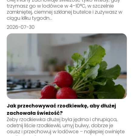
trzymasz go w lodówce w 4–10°C, w szczelnie
zamkniętej, ciemnej szklanej butelce i zużywasz w
ciągu kilku tygodn...
2026-07-30
Jak przechowywać rzodkiewkę, aby dłużej
zachowała świeżość?
Żeby rzodkiewka dłużej była jędrna i chrupiąca,
odetnij liście rzodkiewki, umyj bulwy, dobrze je
osusz i przechowuj w lodówce – najlepiej owinięte