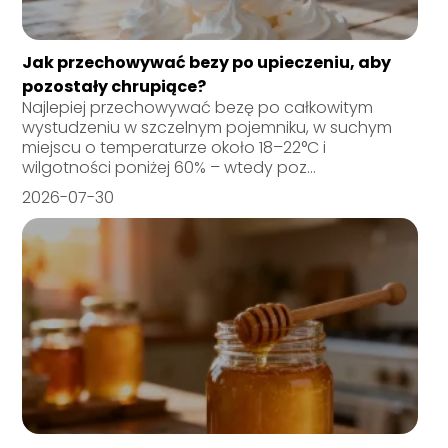
Jak przechowywać bezy po upieczeniu, aby
pozostały chrupiące?
Najlepiej przechowywać bezę po całkowitym
wystudzeniu w szczelnym pojemniku, w suchym
miejscu o temperaturze około 18–22°C i
wilgotności poniżej 60% – wtedy poz...
2026-07-30